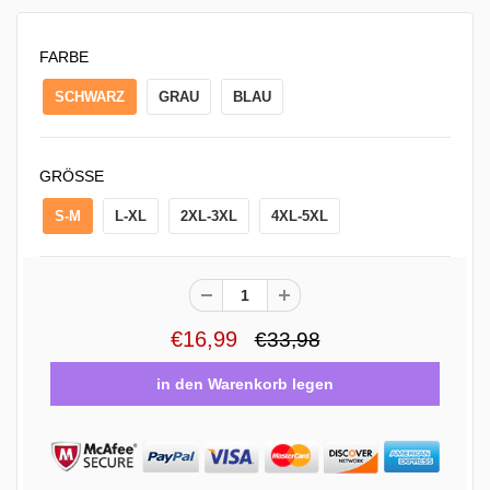
FARBE
SCHWARZ
GRAU
BLAU
GRÖSSE
S-M
L-XL
2XL-3XL
4XL-5XL
€16,99
€33,98