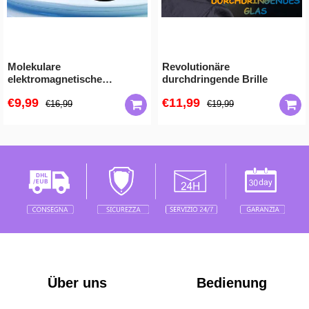
Molekulare
Revolutionäre
elektromagnetische
durchdringende Brille
Interferenz Frostsicheres
€9,99
€11,99
Schneeräumwerkzeug
€16,99
€19,99
Über uns
Bedienung