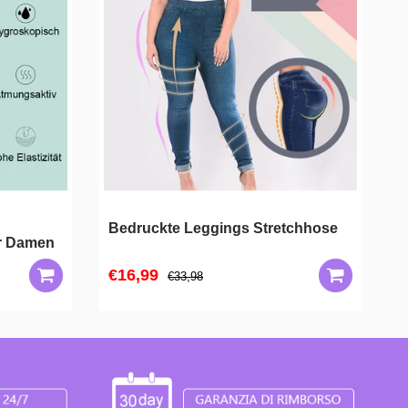
Bedruckte Leggings Stretchhose
M
r Damen
T
€16,99
€33,98