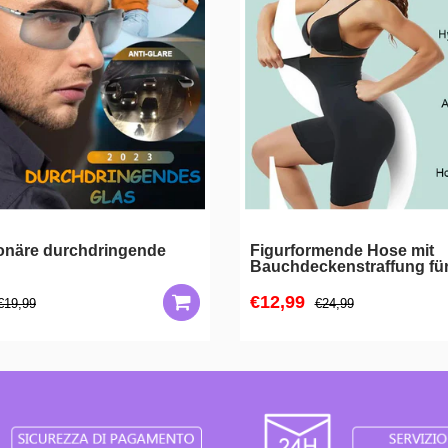
onäre durchdringende
Figurformende Hose mit
Bauchdeckenstraffung fü
€12,99
€19,99
€24,99