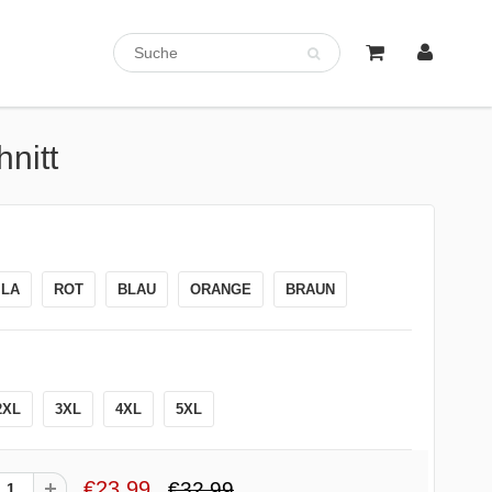
nitt
ILA
ROT
BLAU
ORANGE
BRAUN
2XL
3XL
4XL
5XL
€23,99
€32,99