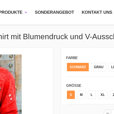
 PRODUKTE
SONDERANGEBOT
KONTAKT UNS
hirt mit Blumendruck und V-Aussch
FARBE
SCHWARZ
GRAU
L
GRÖSSE
S
M
L
XL